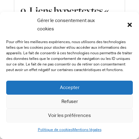
9. Liens hypertextes «
cookies » et balises
Gérer le consentement aux
(“tags”) internet
cookies
Pour offrir les meilleures expériences, nous utilisons des technologies
Le site
https://astronomie-optique.fr/
telles que les cookies pour stocker et/ou accéder aux informations des
contient un certain nombre de liens
appareils. Le fait de consentir à ces technologies nous permettra de traiter
des données telles que le comportement de navigation ou les ID uniques
hypertextes vers d’autres sites, mis en
sur ce site. Le fait de ne pas consentir ou de retirer son consentement
place avec l’autorisation de
peut avoir un effet négatif sur certaines caractéristiques et fonctions.
https://astronomie-optique.fr/
. Cependant,
https://astronomie-optique.fr/
n’a pas la
Accepter
possibilité de vérifier le contenu des sites
Refuser
ainsi visités, et n’assumera en
conséquence aucune responsabilité de ce
Voir les préférences
fait.
Politique de cookies
Mentions légales
Sauf si vous décidez de désactiver les